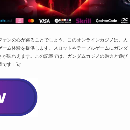
ファンの心が躍ることでしょう。このオンラインカジノは、人
ゲーム体験を提供します。スロットやテーブルゲームにガンダ
さが味わえます。この記事では、ガンダムカジノの魅力と遊び
です！🚀