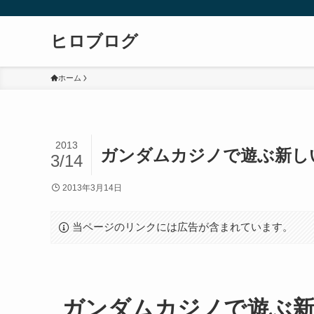
ヒロブログ
ホーム
2013
ガンダムカジノで遊ぶ新し
3/14
2013年3月14日
当ページのリンクには広告が含まれています。
ガンダムカジノで遊ぶ