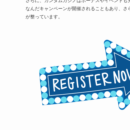
さらに、ガンダムカジノはボーナスやイベントも
なんだキャンペーンが開催されることもあり、さ
が整っています。