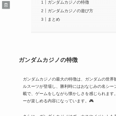
ガンダムカジノの特徴
ガンダムカジノの遊び方
まとめ
ガンダムカジノの特徴
ガンダムカジノの最大の特徴は、ガンダムの世界
ルスーツが登場し、勝利時にはおなじみの名シー
載で、ゲームをしながら懐かしさを感じられます
ーが楽しめる内容になっています。🎮