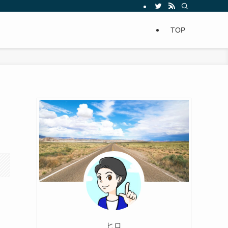
TOP
ヒロ