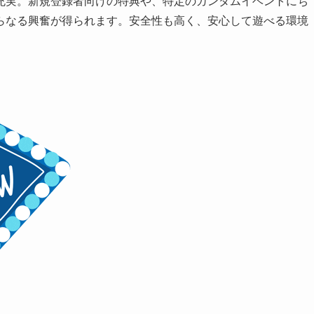
充実。新規登録者向けの特典や、特定のガンダムイベントにち
らなる興奮が得られます。安全性も高く、安心して遊べる環境