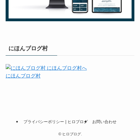
にほんブログ村
にほんブログ村
プライバシーポリシー | ヒロブログ
お問い合わせ
©
ヒロブログ.