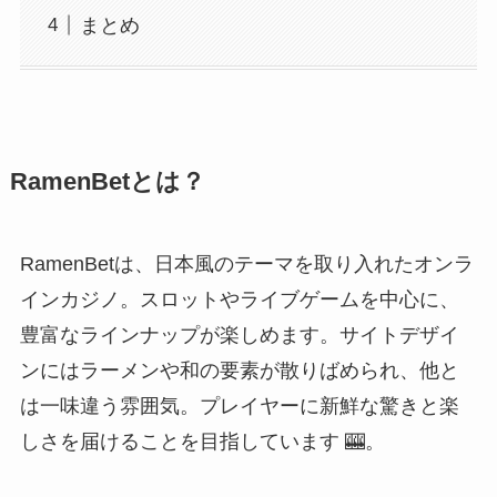
まとめ
RamenBetとは？
RamenBetは、日本風のテーマを取り入れたオンラ
インカジノ。スロットやライブゲームを中心に、
豊富なラインナップが楽しめます。サイトデザイ
ンにはラーメンや和の要素が散りばめられ、他と
は一味違う雰囲気。プレイヤーに新鮮な驚きと楽
しさを届けることを目指しています 🎰。