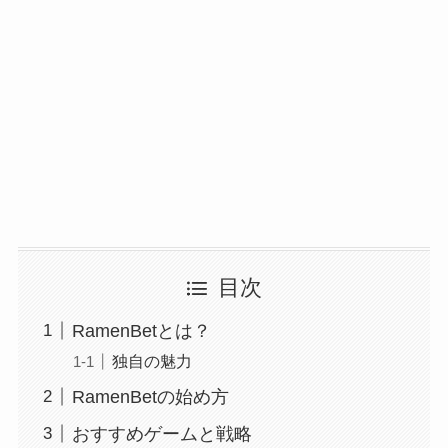
目次
RamenBetとは？
独自の魅力
RamenBetの始め方
おすすめゲームと戦略