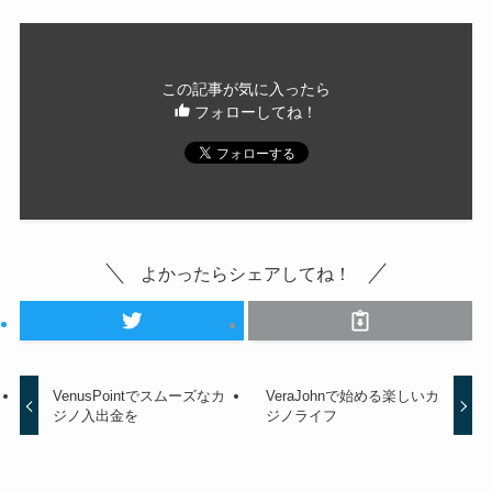
この記事が気に入ったら
フォローしてね！
よかったらシェアしてね！
VenusPointでスムーズなカ
VeraJohnで始める楽しいカ
ジノ入出金を
ジノライフ