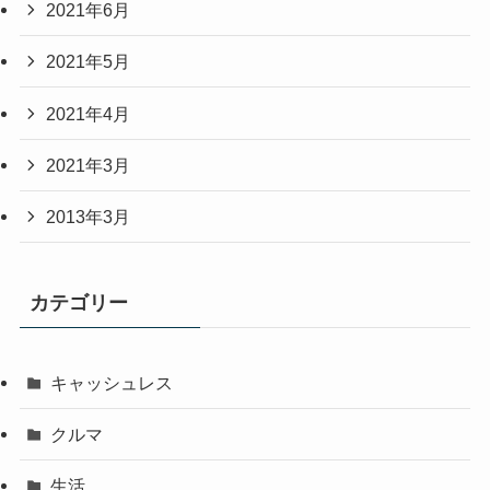
2021年6月
2021年5月
2021年4月
2021年3月
2013年3月
カテゴリー
キャッシュレス
クルマ
生活