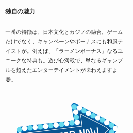
独自の魅力
一番の特徴は、日本文化とカジノの融合。ゲーム
だけでなく、キャンペーンやボーナスにも和風テ
イストが。例えば、「ラーメンボーナス」なるユ
ニークな特典も。遊び心満載で、単なるギャンブ
ルを超えたエンターテイメントが味わえますよ
😄。