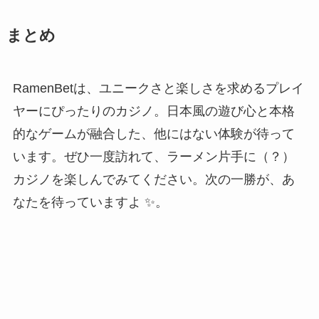
まとめ
RamenBetは、ユニークさと楽しさを求めるプレイ
ヤーにぴったりのカジノ。日本風の遊び心と本格
的なゲームが融合した、他にはない体験が待って
います。ぜひ一度訪れて、ラーメン片手に（？）
カジノを楽しんでみてください。次の一勝が、あ
なたを待っていますよ ✨。