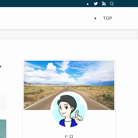
TOP
ん
ヒロ