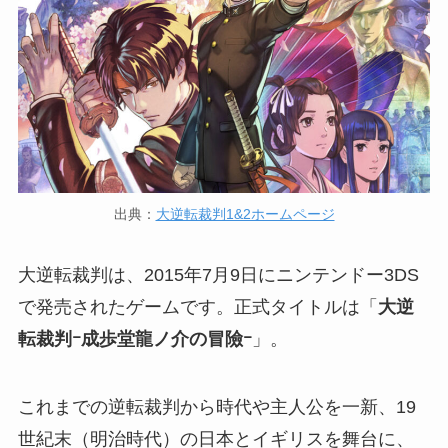
出典：
大逆転裁判1&2ホームページ
大逆転裁判は、2015年7月9日にニンテンドー3DS
で発売されたゲームです。正式タイトルは「
大逆
転裁判ｰ成歩堂龍ノ介の冒險ｰ
」。
これまでの逆転裁判から時代や主人公を一新、19
世紀末（明治時代）の日本とイギリスを舞台に、