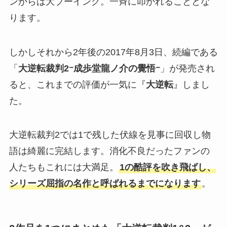
ンからは大ブーイング。一斉に叩かれることとな
ります。
しかしそれから2年後の2017年8月3日、続編である
「
大逆転裁判2ｰ成歩堂龍ノ介の覺悟ｰ
」が発売され
ると、これまでの評価が一気に『
大逆転
』しまし
た。
大逆転裁判2では1で残した伏線を見事に回収し物
語は綺麗に完結します。消化不良だったファンの
人たちもこれには大満足。
1の酷評を吹き飛ばし、
シリーズ屈指の名作と呼ばれるまでになります
。